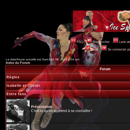
FAQ
Rechercher
Liste 
Profil
Se connecter po
La date/heure actuelle est Sam Aoû 08, 2026 2:04 am
Index du Forum
Forum
Règles
Isabelle et Olivier
Entre fans
Présentation
C'est ici qu'on apprend à se connaître !