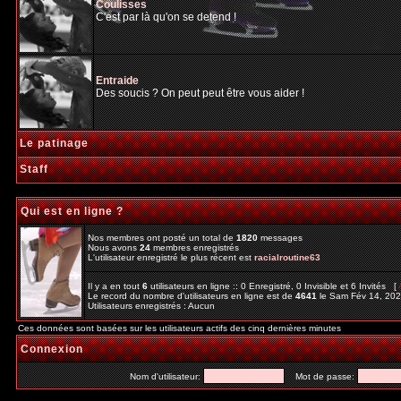
Coulisses
C'est par là qu'on se detend !
Entraide
Des soucis ? On peut peut être vous aider !
Le patinage
Staff
Qui est en ligne ?
Nos membres ont posté un total de
1820
messages
Nous avons
24
membres enregistrés
L'utilisateur enregistré le plus récent est
racialroutine63
Il y a en tout
6
utilisateurs en ligne :: 0 Enregistré, 0 Invisible et 6 Invités [
Le record du nombre d'utilisateurs en ligne est de
4641
le Sam Fév 14, 20
Utilisateurs enregistrés : Aucun
Ces données sont basées sur les utilisateurs actifs des cinq dernières minutes
Connexion
Nom d'utilisateur:
Mot de passe: