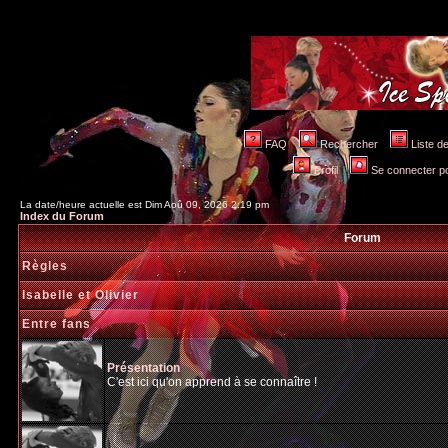
FAQ
Rechercher
Liste 
Profil
Se connecter po
La date/heure actuelle est Dim Aoû 09, 2026 2:19 pm
Index du Forum
Forum
Règles
Isabelle et Olivier
Entre fans
Présentation
C'est ici qu'on apprend à se connaître !