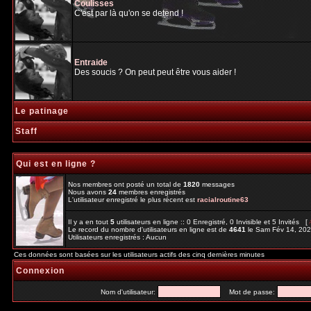
Coulisses
C'est par là qu'on se detend !
Entraide
Des soucis ? On peut peut être vous aider !
Le patinage
Staff
Qui est en ligne ?
Nos membres ont posté un total de
1820
messages
Nous avons
24
membres enregistrés
L'utilisateur enregistré le plus récent est
racialroutine63
Il y a en tout
5
utilisateurs en ligne :: 0 Enregistré, 0 Invisible et 5 Invités [
Le record du nombre d'utilisateurs en ligne est de
4641
le Sam Fév 14, 20
Utilisateurs enregistrés : Aucun
Ces données sont basées sur les utilisateurs actifs des cinq dernières minutes
Connexion
Nom d'utilisateur:
Mot de passe: