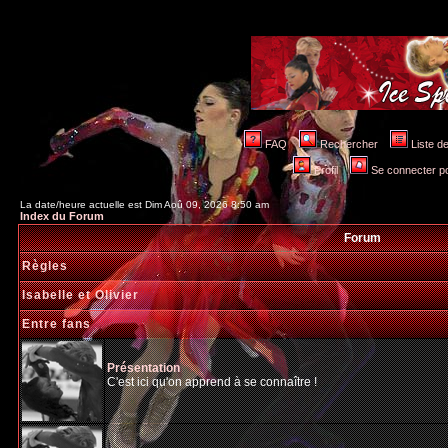
FAQ
Rechercher
Liste 
Profil
Se connecter po
La date/heure actuelle est Dim Aoû 09, 2026 8:50 am
Index du Forum
Forum
Règles
Isabelle et Olivier
Entre fans
Présentation
C'est ici qu'on apprend à se connaître !