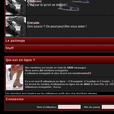
Coulisses
C'est par là qu'on se detend !
Entraide
Des soucis ? On peut peut être vous aider !
Le patinage
Staff
Qui est en ligne ?
Nos membres ont posté un total de
1820
messages
Nous avons
24
membres enregistrés
L'utilisateur enregistré le plus récent est
racialroutine63
Il y a en tout
3
utilisateurs en ligne :: 0 Enregistré, 0 Invisible et 3 Invités [
Le record du nombre d'utilisateurs en ligne est de
4641
le Sam Fév 14, 20
Utilisateurs enregistrés : Aucun
Ces données sont basées sur les utilisateurs actifs des cinq dernières minutes
Connexion
Nom d'utilisateur:
Mot de passe: