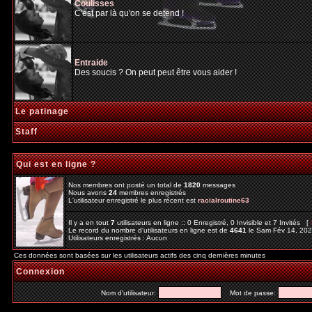
Coulisses
C'est par là qu'on se detend !
Entraide
Des soucis ? On peut peut être vous aider !
Le patinage
Staff
Qui est en ligne ?
Nos membres ont posté un total de
1820
messages
Nous avons
24
membres enregistrés
L'utilisateur enregistré le plus récent est
racialroutine63
Il y a en tout
7
utilisateurs en ligne :: 0 Enregistré, 0 Invisible et 7 Invités [
Le record du nombre d'utilisateurs en ligne est de
4641
le Sam Fév 14, 20
Utilisateurs enregistrés : Aucun
Ces données sont basées sur les utilisateurs actifs des cinq dernières minutes
Connexion
Nom d'utilisateur:
Mot de passe: