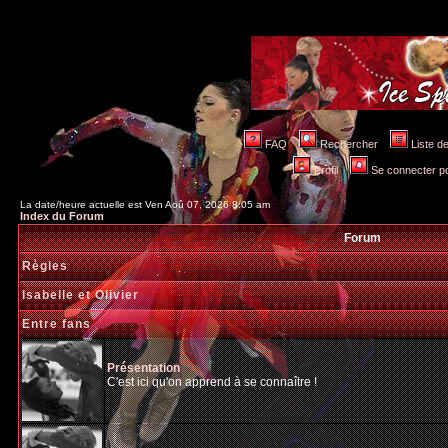
FAQ
Rechercher
Liste 
Profil
Se connecter po
La date/heure actuelle est Ven Aoû 07, 2026 8:05 am
Index du Forum
Forum
Règles
Isabelle et Olivier
Entre fans
Présentation
C'est ici qu'on apprend à se connaître !