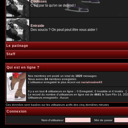
Coulisses
C'est par là qu'on se detend !
Entraide
Des soucis ? On peut peut être vous aider !
Le patinage
Staff
Qui est en ligne ?
Nos membres ont posté un total de
1820
messages
Nous avons
24
membres enregistrés
L'utilisateur enregistré le plus récent est
racialroutine63
Il y a en tout
4
utilisateurs en ligne :: 0 Enregistré, 0 Invisible et 4 Invités [
Le record du nombre d'utilisateurs en ligne est de
4641
le Sam Fév 14, 20
Utilisateurs enregistrés : Aucun
Ces données sont basées sur les utilisateurs actifs des cinq dernières minutes
Connexion
Nom d'utilisateur:
Mot de passe: