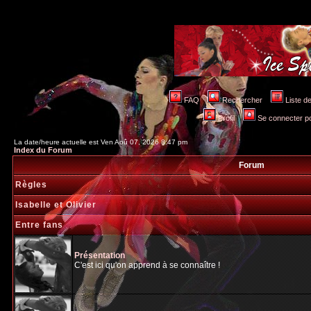
FAQ
Rechercher
Liste 
Profil
Se connecter po
La date/heure actuelle est Ven Aoû 07, 2026 8:47 pm
Index du Forum
Forum
Règles
Isabelle et Olivier
Entre fans
Présentation
C'est ici qu'on apprend à se connaître !