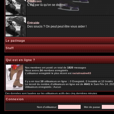
Coulisses
C'est par là qu'on se detend !
Entraide
Des soucis ? On peut peut être vous aider !
Le patinage
Staff
Qui est en ligne ?
Nos membres ont posté un total de
1820
messages
Nous avons
24
membres enregistrés
L'utilisateur enregistré le plus récent est
racialroutine63
Il y a en tout
10
utilisateurs en ligne :: 0 Enregistré, 0 Invisible et 10 Invité
Le record du nombre d'utilisateurs en ligne est de
4641
le Sam Fév 14, 20
Utilisateurs enregistrés : Aucun
Ces données sont basées sur les utilisateurs actifs des cinq dernières minutes
Connexion
Nom d'utilisateur:
Mot de passe: