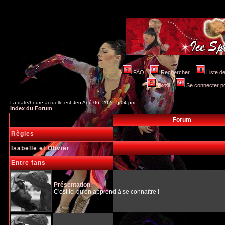
FAQ
Rechercher
Liste 
Profil
Se connecter po
La date/heure actuelle est Jeu Aoû 06, 2026 5:04 pm
Index du Forum
Forum
Règles
Isabelle et Olivier
Entre fans
Présentation
C'est ici qu'on apprend à se connaître !