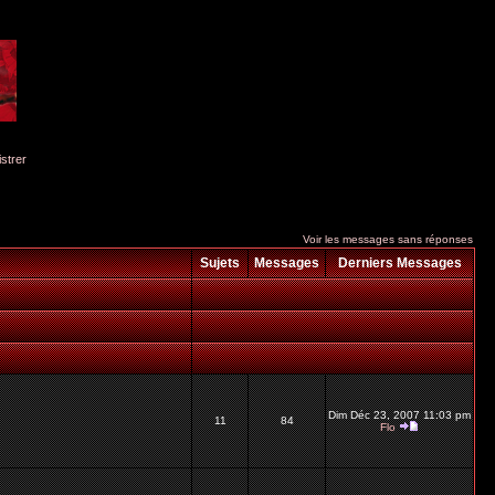
istrer
Voir les messages sans réponses
Sujets
Messages
Derniers Messages
Dim Déc 23, 2007 11:03 pm
11
84
Flo