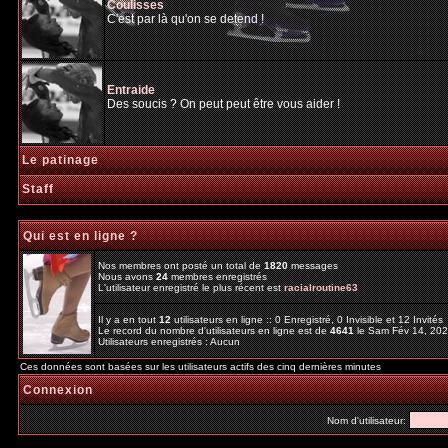
Coulisses
C'est par là qu'on se detend !
Entraide
Des soucis ? On peut peut être vous aider !
Le patinage
Staff
Qui est en ligne ?
Nos membres ont posté un total de
1820
messages
Nous avons
24
membres enregistrés
L'utilisateur enregistré le plus récent est
racialroutine63
Il y a en tout
12
utilisateurs en ligne :: 0 Enregistré, 0 Invisible et 12 Invité
Le record du nombre d'utilisateurs en ligne est de
4641
le Sam Fév 14, 20
Utilisateurs enregistrés : Aucun
Ces données sont basées sur les utilisateurs actifs des cinq dernières minutes
Connexion
Nom d'utilisateur: