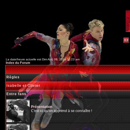
La date/heure actuelle est Dim Aoû 09, 2026 11:23 am
Index du Forum
Règles
Isabelle et Olivier
Entre fans
Présentation
C'est ici qu'on apprend à se connaître !