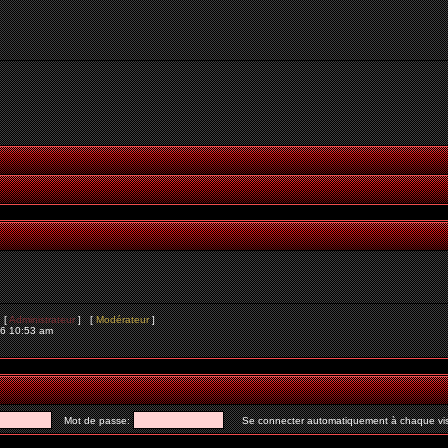
s [
Administrateur
] [
Modérateur
]
26 10:53 am
Mot de passe:
Se connecter automatiquement à chaque vis