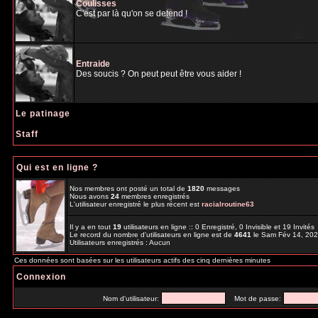
Coulisses
C'est par là qu'on se detend !
Entraide
Des soucis ? On peut peut être vous aider !
Le patinage
Staff
Qui est en ligne ?
Nos membres ont posté un total de
1820
messages
Nous avons
24
membres enregistrés
L'utilisateur enregistré le plus récent est
racialroutine63
Il y a en tout
19
utilisateurs en ligne :: 0 Enregistré, 0 Invisible et 19 Invité
Le record du nombre d'utilisateurs en ligne est de
4641
le Sam Fév 14, 20
Utilisateurs enregistrés : Aucun
Ces données sont basées sur les utilisateurs actifs des cinq dernières minutes
Connexion
Nom d'utilisateur:
Mot de passe: