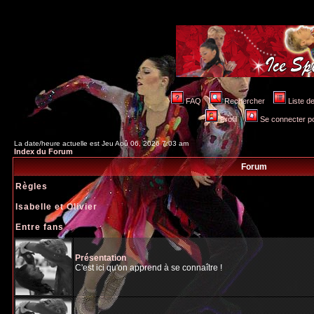
FAQ
Rechercher
Liste 
Profil
Se connecter po
La date/heure actuelle est Jeu Aoû 06, 2026 7:03 am
Index du Forum
Forum
Règles
Isabelle et Olivier
Entre fans
Présentation
C'est ici qu'on apprend à se connaître !