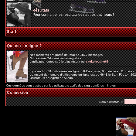
Résultats
Pour connaître les résultats des autres patineurs !
Staff
Qui est en ligne ?
Nos membres ont posté un total de
1820
messages
Nous avons
24
membres enregistrés
L'utilisateur enregistré le plus récent est
racialroutine63
Il y a en tout
11
utilisateurs en ligne :: 0 Enregistré, 0 Invisible et 11 Invités
Le record du nombre d'utilisateurs en ligne est de
4641
le Sam Fév 14, 20
Utilisateurs enregistrés : Aucun
Ces données sont basées sur les utilisateurs actifs des cinq dernières minutes
Connexion
Nom d'utilisateur: