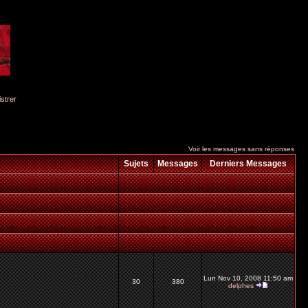
istrer
Voir les messages sans réponses
Sujets
Messages
Derniers Messages
Lun Nov 10, 2008 11:50 am
30
380
delphes