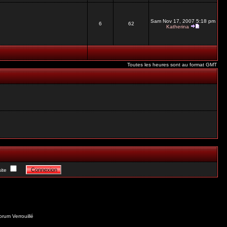
Sam Nov 17, 2007 5:18 pm
6
62
Katherina
Toutes les heures sont au format GMT
ite
orum Verrouillé