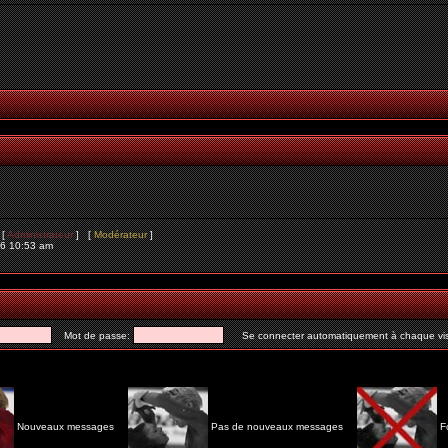
 [
Administrateur
] [
Modérateur
]
26 10:53 am
Mot de passe:
Se connecter automatiquement à chaque vis
Nouveaux messages
Pas de nouveaux messages
F