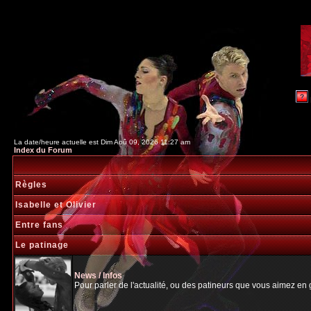
La date/heure actuelle est Dim Aoû 09, 2026 11:27 am
Index du Forum
Règles
Isabelle et Olivier
Entre fans
Le patinage
News / Infos
Pour parler de l'actualité, ou des patineurs que vous aimez en gé