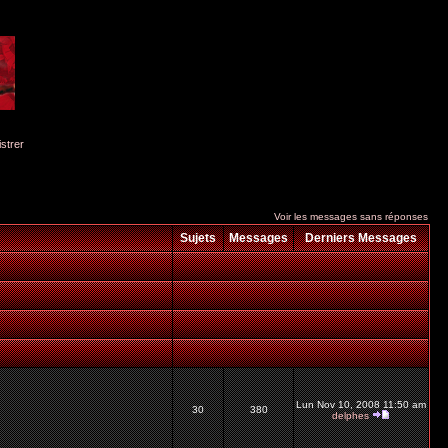
istrer
Voir les messages sans réponses
Sujets
Messages
Derniers Messages
Lun Nov 10, 2008 11:50 am
30
380
delphes