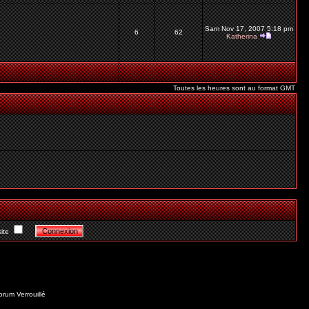
Sam Nov 17, 2007 5:18 pm
6
62
Katherina
Toutes les heures sont au format GMT
ite
orum Verrouillé