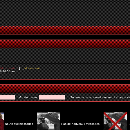
Administrateur
] [
Modérateur
]
26 10:53 am
Mot de passe:
Se connecter automatiquement à chaque vis
Nouveaux messages
Pas de nouveaux messages
F