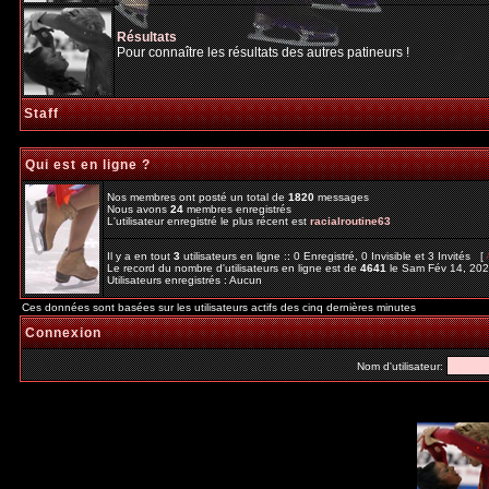
Résultats
Pour connaître les résultats des autres patineurs !
Staff
Qui est en ligne ?
Nos membres ont posté un total de
1820
messages
Nous avons
24
membres enregistrés
L'utilisateur enregistré le plus récent est
racialroutine63
Il y a en tout
3
utilisateurs en ligne :: 0 Enregistré, 0 Invisible et 3 Invités [
Le record du nombre d'utilisateurs en ligne est de
4641
le Sam Fév 14, 20
Utilisateurs enregistrés : Aucun
Ces données sont basées sur les utilisateurs actifs des cinq dernières minutes
Connexion
Nom d'utilisateur: