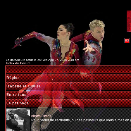
La date/heure actuelle est Ven Aoû 07, 2026 2:48 am
Index du Forum
Règles
Isabelle et Olivier
Entre fans
Le patinage
News / Infos
Pour parler de l'actualité, ou des patineurs que vous aimez en gé