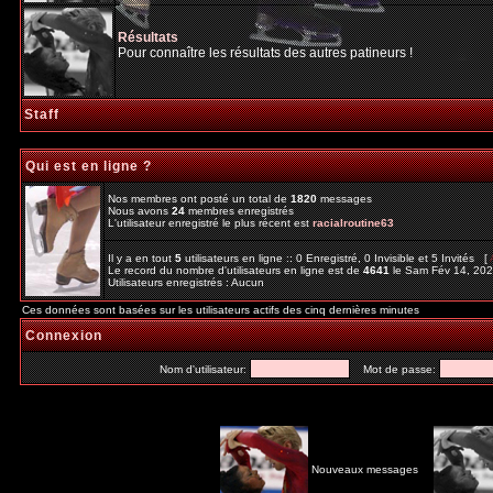
Résultats
Pour connaître les résultats des autres patineurs !
Staff
Qui est en ligne ?
Nos membres ont posté un total de
1820
messages
Nous avons
24
membres enregistrés
L'utilisateur enregistré le plus récent est
racialroutine63
Il y a en tout
5
utilisateurs en ligne :: 0 Enregistré, 0 Invisible et 5 Invités [
Le record du nombre d'utilisateurs en ligne est de
4641
le Sam Fév 14, 20
Utilisateurs enregistrés : Aucun
Ces données sont basées sur les utilisateurs actifs des cinq dernières minutes
Connexion
Nom d'utilisateur:
Mot de passe:
Nouveaux messages