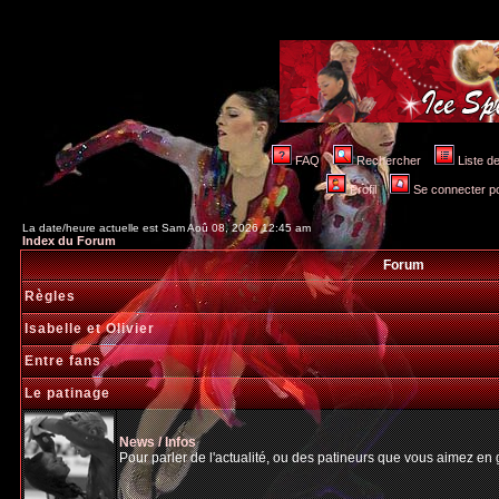
FAQ
Rechercher
Liste 
Profil
Se connecter po
La date/heure actuelle est Sam Aoû 08, 2026 12:45 am
Index du Forum
Forum
Règles
Isabelle et Olivier
Entre fans
Le patinage
News / Infos
Pour parler de l'actualité, ou des patineurs que vous aimez en gé