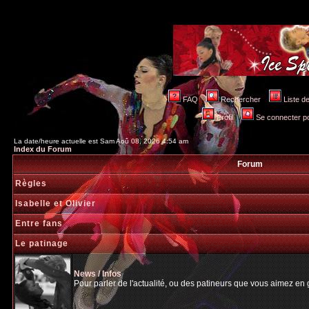
FAQ
Rechercher
Liste 
Profil
Se connecter po
La date/heure actuelle est Sam Aoû 08, 2026 4:54 am
Index du Forum
Forum
Règles
Isabelle et Olivier
Entre fans
Le patinage
News / Infos
Pour parler de l'actualité, ou des patineurs que vous aimez en gé