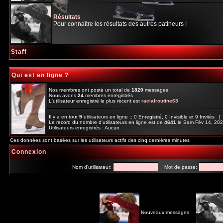
Résultats
Pour connaître les résultats des autres patineurs !
Staff
Qui est en ligne ?
Nos membres ont posté un total de
1820
messages
Nous avons
24
membres enregistrés
L'utilisateur enregistré le plus récent est
racialroutine63
Il y a en tout
9
utilisateurs en ligne :: 0 Enregistré, 0 Invisible et 9 Invités [
Le record du nombre d'utilisateurs en ligne est de
4641
le Sam Fév 14, 20
Utilisateurs enregistrés : Aucun
Ces données sont basées sur les utilisateurs actifs des cinq dernières minutes
Connexion
Nom d'utilisateur:
Mot de passe:
Nouveaux messages