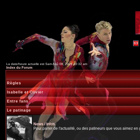
La date/heure actuelle est Sam Aoû 08, 2026 10:32 am
Index du Forum
Règles
Isabelle et Olivier
Entre fans
Le patinage
News / Infos
Pour parler de l'actualité, ou des patineurs que vous aimez en gé