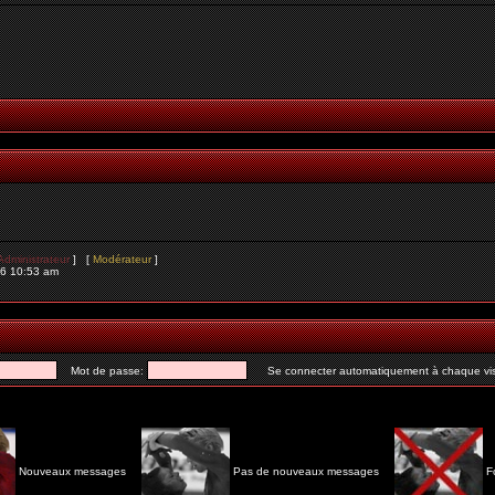
Administrateur
] [
Modérateur
]
26 10:53 am
Mot de passe:
Se connecter automatiquement à chaque vis
Nouveaux messages
Pas de nouveaux messages
F