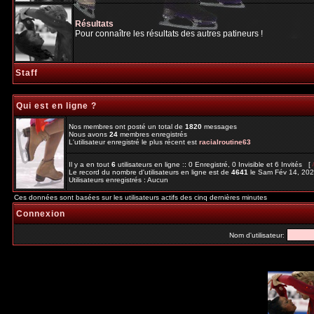
Résultats
Pour connaître les résultats des autres patineurs !
Staff
Qui est en ligne ?
Nos membres ont posté un total de
1820
messages
Nous avons
24
membres enregistrés
L'utilisateur enregistré le plus récent est
racialroutine63
Il y a en tout
6
utilisateurs en ligne :: 0 Enregistré, 0 Invisible et 6 Invités [
Le record du nombre d'utilisateurs en ligne est de
4641
le Sam Fév 14, 20
Utilisateurs enregistrés : Aucun
Ces données sont basées sur les utilisateurs actifs des cinq dernières minutes
Connexion
Nom d'utilisateur: