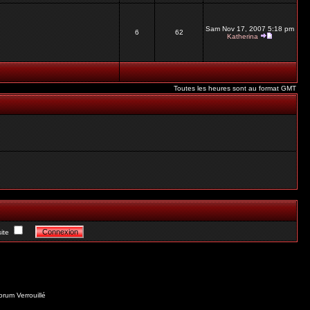
Sam Nov 17, 2007 5:18 pm
6
62
Katherina
Toutes les heures sont au format GMT
ite
orum Verrouillé