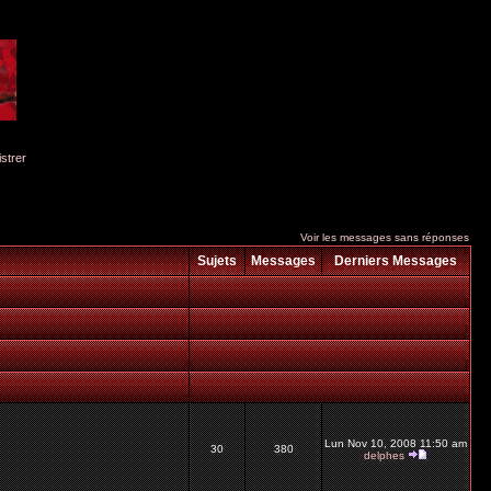
istrer
Voir les messages sans réponses
Sujets
Messages
Derniers Messages
Lun Nov 10, 2008 11:50 am
30
380
delphes