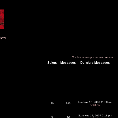
istrer
Voir les messages sans réponses
Sujets
Messages
Derniers Messages
Lun Nov 10, 2008 11:50 am
30
380
delphes
Sam Nov 17, 2007 5:18 pm
6
62