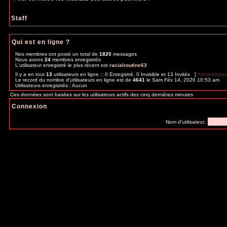
Staff
Qui est en ligne ?
Nos membres ont posté un total de
1820
messages
Nous avons
24
membres enregistrés
L'utilisateur enregistré le plus récent est
racialroutine63
Il y a en tout
13
utilisateurs en ligne :: 0 Enregistré, 0 Invisible et 13 Invités [
Administrate
Le record du nombre d'utilisateurs en ligne est de
4641
le Sam Fév 14, 2026 10:53 am
Utilisateurs enregistrés : Aucun
Ces données sont basées sur les utilisateurs actifs des cinq dernières minutes
Connexion
Nom d'utilisateur: