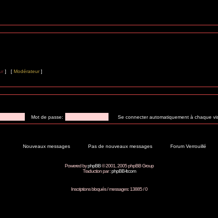
ur
] [
Modérateur
]
Mot de passe:
Se connecter automatiquement à chaque vis
Nouveaux messages
Pas de nouveaux messages
Forum Verrouillé
Powered by
phpBB
© 2001, 2005 phpBB Group
Traduction par :
phpBB-fr.com
Inscriptions bloqués / messages: 13885 / 0