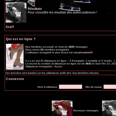
Résultats
Pour connaître les résultats des autres patineurs !
Staff
Qui est en ligne ?
Nos membres ont posté un total de
1820
messages
Nous avons
24
membres enregistrés
L'utilisateur enregistré le plus récent est
racialroutine63
Il y a en tout
5
utilisateurs en ligne :: 0 Enregistré, 0 Invisible et 5 Invités [
Le record du nombre d'utilisateurs en ligne est de
4641
le Sam Fév 14, 20
Utilisateurs enregistrés : Aucun
Ces données sont basées sur les utilisateurs actifs des cinq dernières minutes
Connexion
Nom d'utilisateur:
Mot de passe:
Nouveaux messages