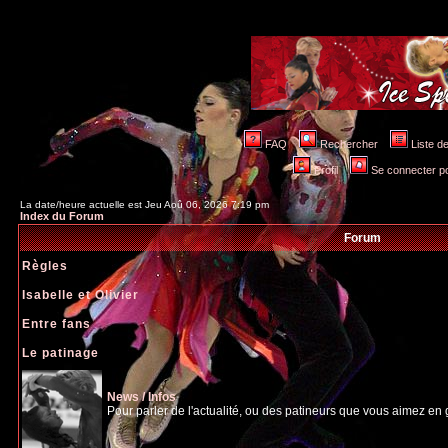
FAQ
Rechercher
Liste 
Profil
Se connecter po
La date/heure actuelle est Jeu Aoû 06, 2026 7:19 pm
Index du Forum
Forum
Règles
Isabelle et Olivier
Entre fans
Le patinage
News / Infos
Pour parler de l'actualité, ou des patineurs que vous aimez en gé