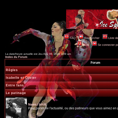
FAQ
Rechercher
Liste 
Profil
Se connecter po
La date/heure actuelle est Jeu Aoû 06, 2026 7:09 am
Index du Forum
Forum
Règles
Isabelle et Olivier
Entre fans
Le patinage
News / Infos
Pour parler de l'actualité, ou des patineurs que vous aimez en gé