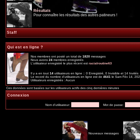
Résultats
Pour connaître les résultats des autres patineurs !
Staff
Qui est en ligne ?
Nos membres ont posté un total de
1820
messages
Nous avons
24
membres enregistrés
L'utilisateur enregistré le plus récent est
racialroutine63
Il y a en tout
14
utilisateurs en ligne :: 0 Enregistré, 0 Invisible et 14 Invité
Le record du nombre d'utilisateurs en ligne est de
4641
le Sam Fév 14, 20
Utilisateurs enregistrés : Aucun
Ces données sont basées sur les utilisateurs actifs des cinq dernières minutes
Connexion
Nom d'utilisateur:
Mot de passe:
Nouveaux messages