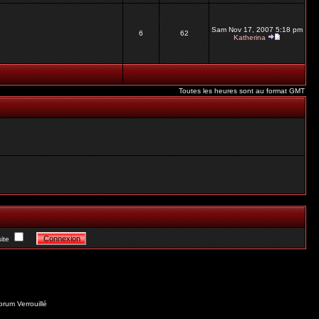
Sam Nov 17, 2007 5:18 pm
6
62
Katherina
Toutes les heures sont au format GMT
ite
orum Verrouillé