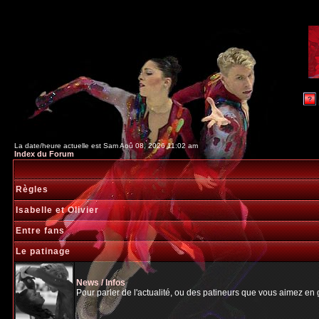
La date/heure actuelle est Sam Aoû 08, 2026 11:02 am
Index du Forum
Règles
Isabelle et Olivier
Entre fans
Le patinage
News / Infos
Pour parler de l'actualité, ou des patineurs que vous aimez en gé