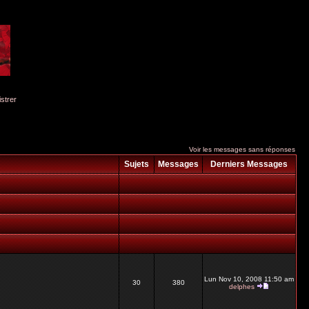
istrer
Voir les messages sans réponses
Sujets
Messages
Derniers Messages
Lun Nov 10, 2008 11:50 am
30
380
delphes