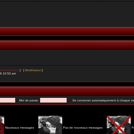
Administrateur
] [
Modérateur
]
26 10:53 am
Mot de passe:
Se connecter automatiquement à chaque vis
Nouveaux messages
Pas de nouveaux messages
F