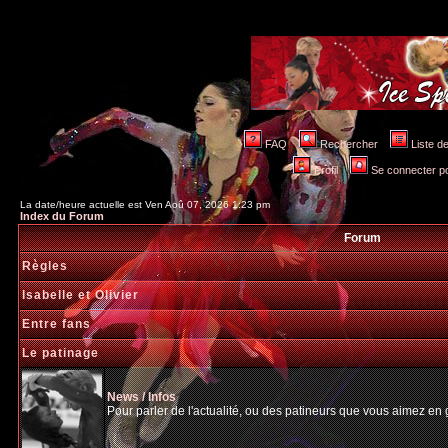
FAQ
Rechercher
Liste 
Profil
Se connecter po
La date/heure actuelle est Ven Aoû 07, 2026 1:23 pm
Index du Forum
Forum
Règles
Isabelle et Olivier
Entre fans
Le patinage
News / Infos
Pour parler de l'actualité, ou des patineurs que vous aimez en gé