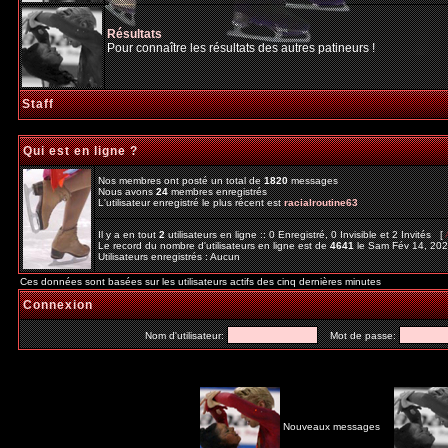
Résultats
Pour connaître les résultats des autres patineurs !
Staff
Qui est en ligne ?
Nos membres ont posté un total de
1820
messages
Nous avons
24
membres enregistrés
L'utilisateur enregistré le plus récent est
racialroutine63
Il y a en tout
2
utilisateurs en ligne :: 0 Enregistré, 0 Invisible et 2 Invités [
Le record du nombre d'utilisateurs en ligne est de
4641
le Sam Fév 14, 20
Utilisateurs enregistrés : Aucun
Ces données sont basées sur les utilisateurs actifs des cinq dernières minutes
Connexion
Nom d'utilisateur:
Mot de passe:
Nouveaux messages