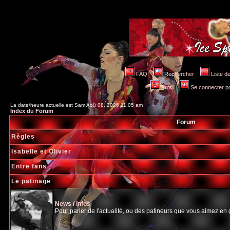
FAQ
Rechercher
Liste 
Profil
Se connecter po
La date/heure actuelle est Sam Aoû 08, 2026 11:05 am
Index du Forum
Forum
Règles
Isabelle et Olivier
Entre fans
Le patinage
News / Infos
Pour parler de l'actualité, ou des patineurs que vous aimez en gé