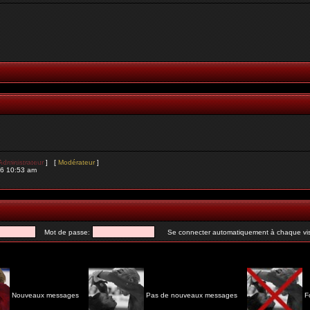
Administrateur
] [
Modérateur
]
26 10:53 am
Mot de passe:
Se connecter automatiquement à chaque vis
Nouveaux messages
Pas de nouveaux messages
F