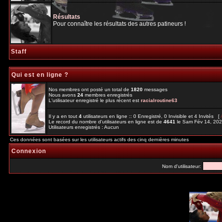
Résultats
Pour connaître les résultats des autres patineurs !
Staff
Qui est en ligne ?
Nos membres ont posté un total de
1820
messages
Nous avons
24
membres enregistrés
L'utilisateur enregistré le plus récent est
racialroutine63
Il y a en tout
4
utilisateurs en ligne :: 0 Enregistré, 0 Invisible et 4 Invités [
Le record du nombre d'utilisateurs en ligne est de
4641
le Sam Fév 14, 20
Utilisateurs enregistrés : Aucun
Ces données sont basées sur les utilisateurs actifs des cinq dernières minutes
Connexion
Nom d'utilisateur: