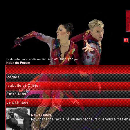
La date/heure actuelle est Ven Aoû 07, 2026 5:56 pm
Index du Forum
Règles
Isabelle et Olivier
Entre fans
Le patinage
News / Infos
Pour parler de l'actualité, ou des patineurs que vous aimez en gé