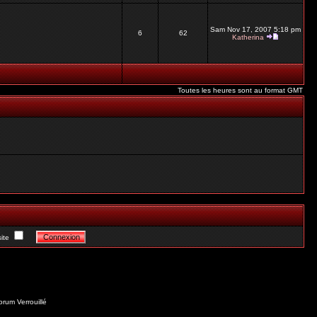
Sam Nov 17, 2007 5:18 pm
6
62
Katherina
Toutes les heures sont au format GMT
ite
orum Verrouillé