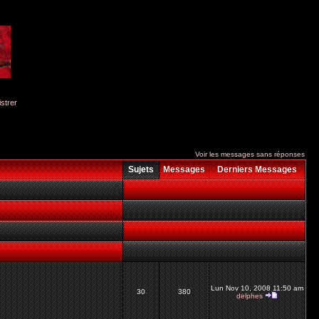
istrer
Voir les messages sans réponses
Sujets
Messages
Derniers Messages
Lun Nov 10, 2008 11:50 am
30
380
delphes