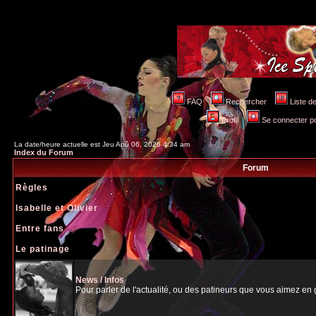
FAQ
Rechercher
Liste 
Profil
Se connecter po
La date/heure actuelle est Jeu Aoû 06, 2026 4:34 am
Index du Forum
Forum
Règles
Isabelle et Olivier
Entre fans
Le patinage
News / Infos
Pour parler de l'actualité, ou des patineurs que vous aimez en gé