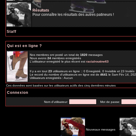
Résultats
Pour connaître les résultats des autres patineurs !
Staff
Qui est en ligne ?
Nos membres ont posté un total de
1820
messages
Nous avons
24
membres enregistrés
L'utilisateur enregistré le plus récent est
racialroutine63
Il y a en tout
23
utilisateurs en ligne :: 0 Enregistré, 0 Invisible et 23 Invité
Le record du nombre d'utilisateurs en ligne est de
4641
le Sam Fév 14, 20
Utilisateurs enregistrés : Aucun
Ces données sont basées sur les utilisateurs actifs des cinq dernières minutes
Connexion
Nom d'utilisateur:
Mot de passe:
Nouveaux messages