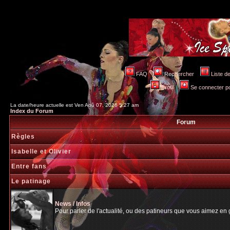
FAQ
Rechercher
Liste 
Profil
Se connecter po
La date/heure actuelle est Ven Aoû 07, 2026 5:27 am
Index du Forum
Forum
Règles
Isabelle et Olivier
Entre fans
Le patinage
News / Infos
Pour parler de l'actualité, ou des patineurs que vous aimez en gé