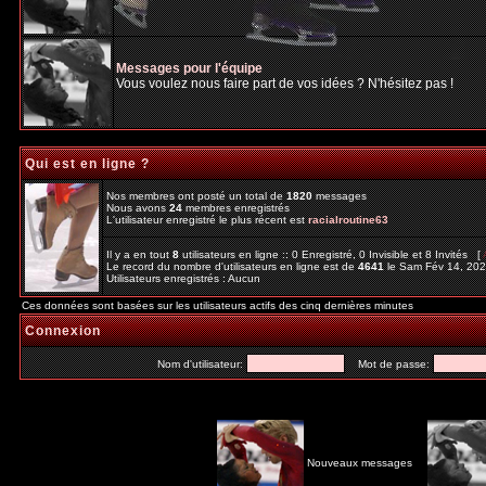
Messages pour l'équipe
Vous voulez nous faire part de vos idées ? N'hésitez pas !
Qui est en ligne ?
Nos membres ont posté un total de
1820
messages
Nous avons
24
membres enregistrés
L'utilisateur enregistré le plus récent est
racialroutine63
Il y a en tout
8
utilisateurs en ligne :: 0 Enregistré, 0 Invisible et 8 Invités [
Le record du nombre d'utilisateurs en ligne est de
4641
le Sam Fév 14, 20
Utilisateurs enregistrés : Aucun
Ces données sont basées sur les utilisateurs actifs des cinq dernières minutes
Connexion
Nom d'utilisateur:
Mot de passe:
Nouveaux messages