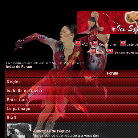
FAQ
Rechercher
Liste 
Profil
Se connecter po
La date/heure actuelle est Sam Aoû 08, 2026 6:14 pm
Index du Forum
Forum
Règles
Isabelle et Olivier
Entre fans
Le patinage
Staff
Annonces de l'équipe
Venez voir ce que l'équipe a à vous dire !