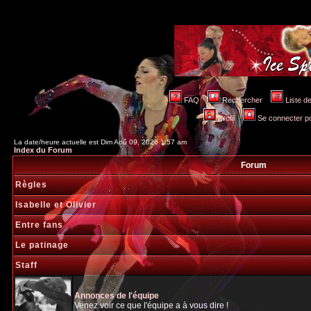
FAQ
Rechercher
Liste 
Profil
Se connecter po
La date/heure actuelle est Dim Aoû 09, 2026 1:57 am
Index du Forum
Forum
Règles
Isabelle et Olivier
Entre fans
Le patinage
Staff
Annonces de l'équipe
Venez voir ce que l'équipe a à vous dire !