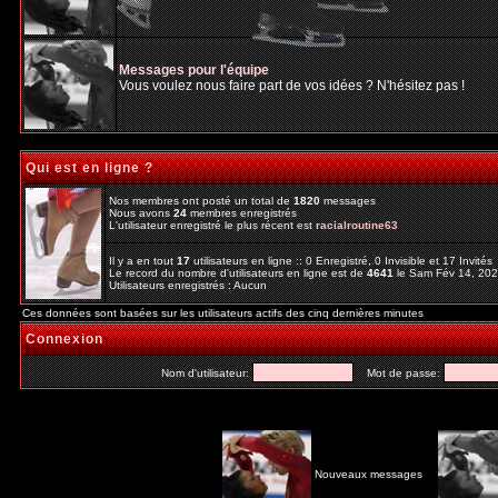
Messages pour l'équipe
Vous voulez nous faire part de vos idées ? N'hésitez pas !
Qui est en ligne ?
Nos membres ont posté un total de
1820
messages
Nous avons
24
membres enregistrés
L'utilisateur enregistré le plus récent est
racialroutine63
Il y a en tout
17
utilisateurs en ligne :: 0 Enregistré, 0 Invisible et 17 Invité
Le record du nombre d'utilisateurs en ligne est de
4641
le Sam Fév 14, 20
Utilisateurs enregistrés : Aucun
Ces données sont basées sur les utilisateurs actifs des cinq dernières minutes
Connexion
Nom d'utilisateur:
Mot de passe:
Nouveaux messages