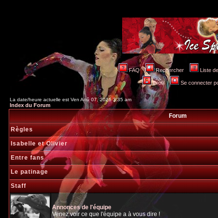
FAQ
Rechercher
Liste 
Profil
Se connecter po
La date/heure actuelle est Ven Aoû 07, 2026 3:35 am
Index du Forum
Forum
Règles
Isabelle et Olivier
Entre fans
Le patinage
Staff
Annonces de l'équipe
Venez voir ce que l'équipe a à vous dire !