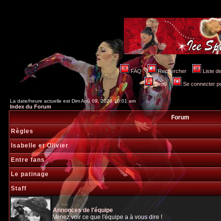
FAQ
Rechercher
Liste 
Profil
Se connecter po
La date/heure actuelle est Dim Aoû 09, 2026 10:01 am
Index du Forum
Forum
Règles
Isabelle et Olivier
Entre fans
Le patinage
Staff
Annonces de l'équipe
Venez voir ce que l'équipe a à vous dire !