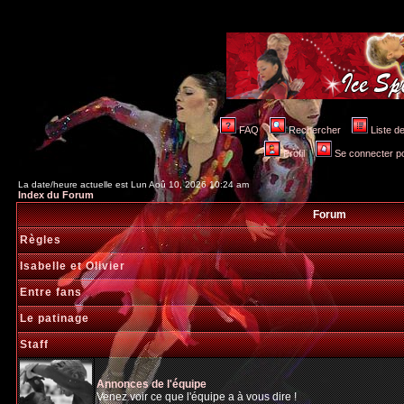
FAQ
Rechercher
Liste 
Profil
Se connecter po
La date/heure actuelle est Lun Aoû 10, 2026 10:24 am
Index du Forum
Forum
Règles
Isabelle et Olivier
Entre fans
Le patinage
Staff
Annonces de l'équipe
Venez voir ce que l'équipe a à vous dire !