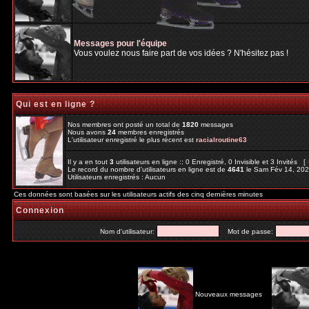
Messages pour l'équipe
Vous voulez nous faire part de vos idées ? N'hésitez pas !
Qui est en ligne ?
Nos membres ont posté un total de
1820
messages
Nous avons
24
membres enregistrés
L'utilisateur enregistré le plus récent est
racialroutine63
Il y a en tout
3
utilisateurs en ligne :: 0 Enregistré, 0 Invisible et 3 Invités [
Le record du nombre d'utilisateurs en ligne est de
4641
le Sam Fév 14, 20
Utilisateurs enregistrés : Aucun
Ces données sont basées sur les utilisateurs actifs des cinq dernières minutes
Connexion
Nom d'utilisateur:
Mot de passe:
Nouveaux messages