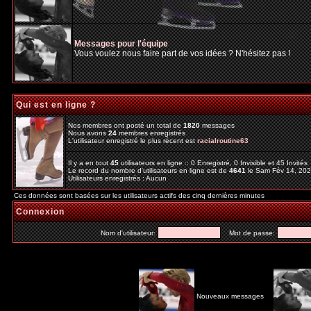
Messages pour l'équipe
Vous voulez nous faire part de vos idées ? N'hésitez pas !
Qui est en ligne ?
Nos membres ont posté un total de
1820
messages
Nous avons
24
membres enregistrés
L'utilisateur enregistré le plus récent est
racialroutine63
Il y a en tout
45
utilisateurs en ligne :: 0 Enregistré, 0 Invisible et 45 Invité
Le record du nombre d'utilisateurs en ligne est de
4641
le Sam Fév 14, 20
Utilisateurs enregistrés : Aucun
Ces données sont basées sur les utilisateurs actifs des cinq dernières minutes
Connexion
Nom d'utilisateur:
Mot de passe:
Nouveaux messages