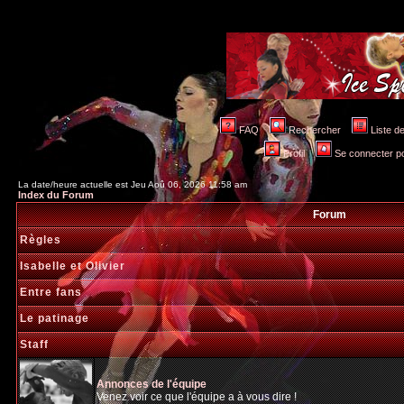
FAQ
Rechercher
Liste 
Profil
Se connecter po
La date/heure actuelle est Jeu Aoû 06, 2026 11:58 am
Index du Forum
Forum
Règles
Isabelle et Olivier
Entre fans
Le patinage
Staff
Annonces de l'équipe
Venez voir ce que l'équipe a à vous dire !