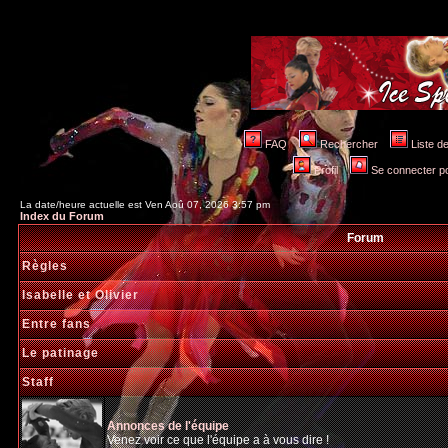
FAQ
Rechercher
Liste 
Profil
Se connecter po
La date/heure actuelle est Ven Aoû 07, 2026 3:57 pm
Index du Forum
Forum
Règles
Isabelle et Olivier
Entre fans
Le patinage
Staff
Annonces de l'équipe
Venez voir ce que l'équipe a à vous dire !