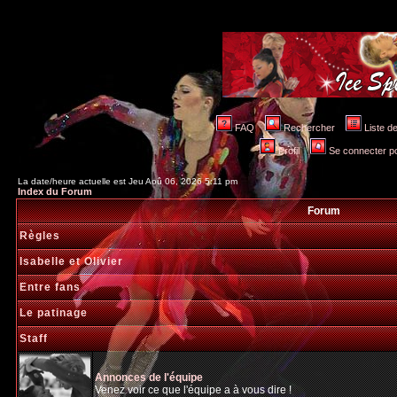
FAQ
Rechercher
Liste 
Profil
Se connecter po
La date/heure actuelle est Jeu Aoû 06, 2026 5:11 pm
Index du Forum
Forum
Règles
Isabelle et Olivier
Entre fans
Le patinage
Staff
Annonces de l'équipe
Venez voir ce que l'équipe a à vous dire !