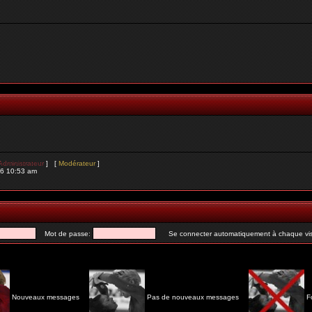
Administrateur
] [
Modérateur
]
26 10:53 am
Mot de passe:
Se connecter automatiquement à chaque vis
Nouveaux messages
Pas de nouveaux messages
F