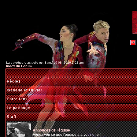
La date/heure actuelle est Sam Aoû 08, 2026 5:52 am
Index du Forum
Règles
Isabelle et Olivier
Entre fans
Le patinage
Staff
Annonces de l'équipe
Venez voir ce que l'équipe a à vous dire !