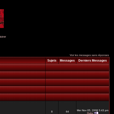
istrer
Voir les messages sans réponses
Sujets
Messages
Derniers Messages
Mer Nov 05, 2008 5:43 pm
8
64
Duby