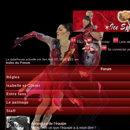
FAQ
Rechercher
Liste 
Profil
Se connecter po
La date/heure actuelle est Ven Aoû 07, 2026 3:22 am
Index du Forum
Forum
Règles
Isabelle et Olivier
Entre fans
Le patinage
Staff
Annonces de l'équipe
Venez voir ce que l'équipe a à vous dire !