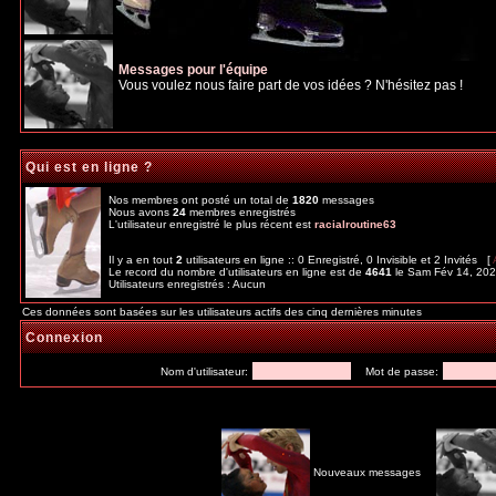
Messages pour l'équipe
Vous voulez nous faire part de vos idées ? N'hésitez pas !
Qui est en ligne ?
Nos membres ont posté un total de
1820
messages
Nous avons
24
membres enregistrés
L'utilisateur enregistré le plus récent est
racialroutine63
Il y a en tout
2
utilisateurs en ligne :: 0 Enregistré, 0 Invisible et 2 Invités [
Le record du nombre d'utilisateurs en ligne est de
4641
le Sam Fév 14, 20
Utilisateurs enregistrés : Aucun
Ces données sont basées sur les utilisateurs actifs des cinq dernières minutes
Connexion
Nom d'utilisateur:
Mot de passe:
Nouveaux messages