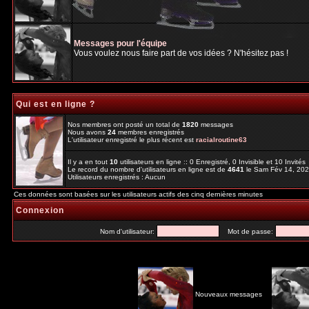
Messages pour l'équipe
Vous voulez nous faire part de vos idées ? N'hésitez pas !
Qui est en ligne ?
Nos membres ont posté un total de
1820
messages
Nous avons
24
membres enregistrés
L'utilisateur enregistré le plus récent est
racialroutine63
Il y a en tout
10
utilisateurs en ligne :: 0 Enregistré, 0 Invisible et 10 Invité
Le record du nombre d'utilisateurs en ligne est de
4641
le Sam Fév 14, 20
Utilisateurs enregistrés : Aucun
Ces données sont basées sur les utilisateurs actifs des cinq dernières minutes
Connexion
Nom d'utilisateur:
Mot de passe:
Nouveaux messages