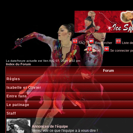
FAQ
Rechercher
Liste 
Profil
Se connecter po
La date/heure actuelle est Ven Aoû 07, 2026 9:02 pm
Index du Forum
Forum
Règles
Isabelle et Olivier
Entre fans
Le patinage
Staff
Annonces de l'équipe
Venez voir ce que l'équipe a à vous dire !