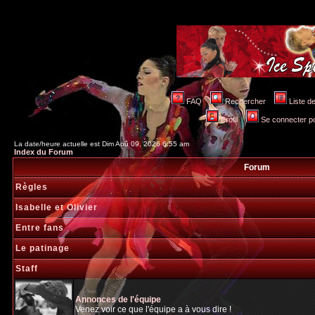
FAQ
Rechercher
Liste 
Profil
Se connecter po
La date/heure actuelle est Dim Aoû 09, 2026 6:55 am
Index du Forum
Forum
Règles
Isabelle et Olivier
Entre fans
Le patinage
Staff
Annonces de l'équipe
Venez voir ce que l'équipe a à vous dire !