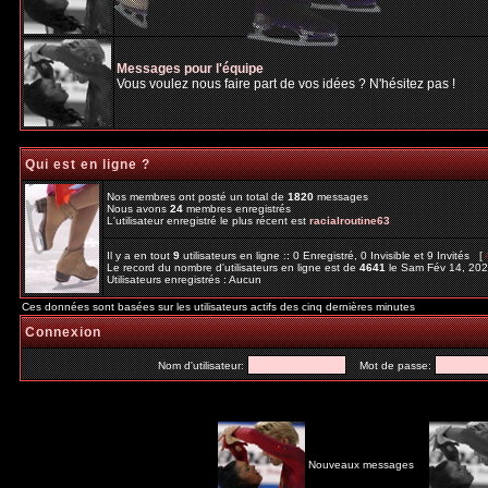
Messages pour l'équipe
Vous voulez nous faire part de vos idées ? N'hésitez pas !
Qui est en ligne ?
Nos membres ont posté un total de
1820
messages
Nous avons
24
membres enregistrés
L'utilisateur enregistré le plus récent est
racialroutine63
Il y a en tout
9
utilisateurs en ligne :: 0 Enregistré, 0 Invisible et 9 Invités [
Le record du nombre d'utilisateurs en ligne est de
4641
le Sam Fév 14, 20
Utilisateurs enregistrés : Aucun
Ces données sont basées sur les utilisateurs actifs des cinq dernières minutes
Connexion
Nom d'utilisateur:
Mot de passe:
Nouveaux messages