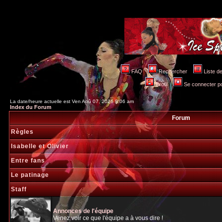
FAQ
Rechercher
Liste 
Profil
Se connecter po
La date/heure actuelle est Ven Aoû 07, 2026 8:06 am
Index du Forum
Forum
Règles
Isabelle et Olivier
Entre fans
Le patinage
Staff
Annonces de l'équipe
Venez voir ce que l'équipe a à vous dire !