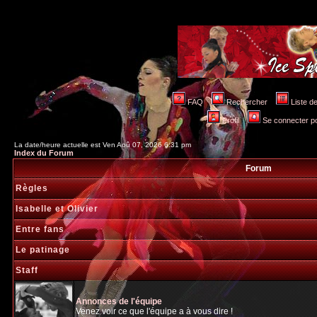
FAQ
Rechercher
Liste 
Profil
Se connecter po
La date/heure actuelle est Ven Aoû 07, 2026 6:31 pm
Index du Forum
Forum
Règles
Isabelle et Olivier
Entre fans
Le patinage
Staff
Annonces de l'équipe
Venez voir ce que l'équipe a à vous dire !