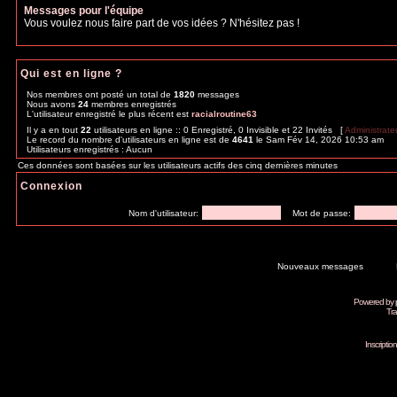
Messages pour l'équipe
Vous voulez nous faire part de vos idées ? N'hésitez pas !
Qui est en ligne ?
Nos membres ont posté un total de
1820
messages
Nous avons
24
membres enregistrés
L'utilisateur enregistré le plus récent est
racialroutine63
Il y a en tout
22
utilisateurs en ligne :: 0 Enregistré, 0 Invisible et 22 Invités [
Administrate
Le record du nombre d'utilisateurs en ligne est de
4641
le Sam Fév 14, 2026 10:53 am
Utilisateurs enregistrés : Aucun
Ces données sont basées sur les utilisateurs actifs des cinq dernières minutes
Connexion
Nom d'utilisateur:
Mot de passe:
Nouveaux messages
Powered by
Tra
Inscripti