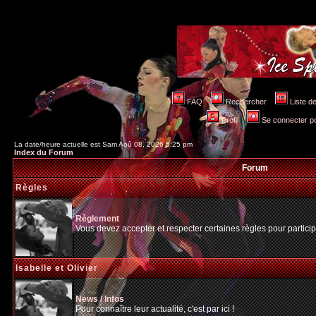
FAQ
Rechercher
Liste 
Profil
Se connecter po
La date/heure actuelle est Sam Aoû 08, 2026 5:25 pm
Index du Forum
Forum
Règles
Règlement
Vous devez accepter et respecter certaines règles pour particip
Isabelle et Olivier
News / Infos
Pour connaître leur actualité, c'est par ici !