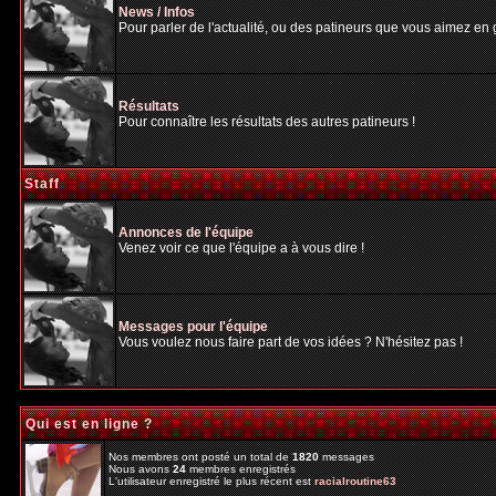
News / Infos
Pour parler de l'actualité, ou des patineurs que vous aimez en gé
Résultats
Pour connaître les résultats des autres patineurs !
Staff
Annonces de l'équipe
Venez voir ce que l'équipe a à vous dire !
Messages pour l'équipe
Vous voulez nous faire part de vos idées ? N'hésitez pas !
Qui est en ligne ?
Nos membres ont posté un total de
1820
messages
Nous avons
24
membres enregistrés
L'utilisateur enregistré le plus récent est
racialroutine63