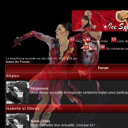
FAQ
Rechercher
Liste 
Profil
Se connecter po
La date/heure actuelle est Ven Aoû 07, 2026 1:39 pm
Index du Forum
Forum
Règles
Règlement
Vous devez accepter et respecter certaines règles pour particip
Isabelle et Olivier
News / Infos
Pour connaître leur actualité, c'est par ici !