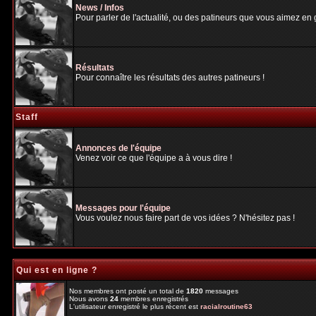
News / Infos
Pour parler de l'actualité, ou des patineurs que vous aimez en gé
Résultats
Pour connaître les résultats des autres patineurs !
Staff
Annonces de l'équipe
Venez voir ce que l'équipe a à vous dire !
Messages pour l'équipe
Vous voulez nous faire part de vos idées ? N'hésitez pas !
Qui est en ligne ?
Nos membres ont posté un total de
1820
messages
Nous avons
24
membres enregistrés
L'utilisateur enregistré le plus récent est
racialroutine63