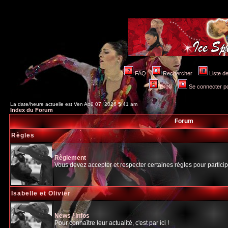
FAQ
Rechercher
Liste 
Profil
Se connecter po
La date/heure actuelle est Ven Aoû 07, 2026 5:41 am
Index du Forum
Forum
Règles
Règlement
Vous devez accepter et respecter certaines règles pour particip
Isabelle et Olivier
News / Infos
Pour connaître leur actualité, c'est par ici !