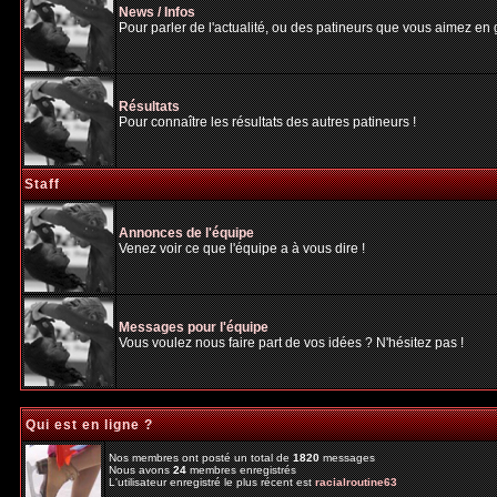
News / Infos
Pour parler de l'actualité, ou des patineurs que vous aimez en gé
Résultats
Pour connaître les résultats des autres patineurs !
Staff
Annonces de l'équipe
Venez voir ce que l'équipe a à vous dire !
Messages pour l'équipe
Vous voulez nous faire part de vos idées ? N'hésitez pas !
Qui est en ligne ?
Nos membres ont posté un total de
1820
messages
Nous avons
24
membres enregistrés
L'utilisateur enregistré le plus récent est
racialroutine63