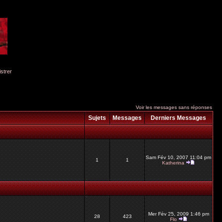
istrer
Voir les messages sans réponses
Sujets
Messages
Derniers Messages
Sam Fév 10, 2007 11:04 pm
1
1
Katherina
Mer Fév 25, 2009 1:46 pm
28
423
Flo