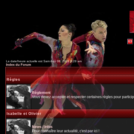
La date/heure actuelle est Sam Aoû 08, 2026 5:28 am
Index du Forum
Règles
Règlement
Vous devez accepter et respecter certaines règles pour particip
Isabelle et Olivier
News / Infos
Pour connaître leur actualité, c'est par ici !