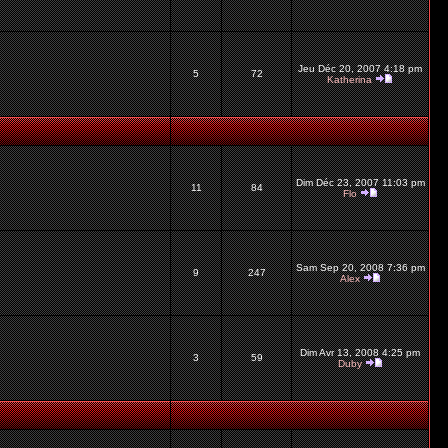
Jeu Déc 20, 2007 4:18 pm
5
72
Katherina
Dim Déc 23, 2007 11:03 pm
11
84
Flo
Sam Sep 20, 2008 7:36 pm
9
247
Alex
Dim Avr 13, 2008 4:25 pm
3
59
Duby