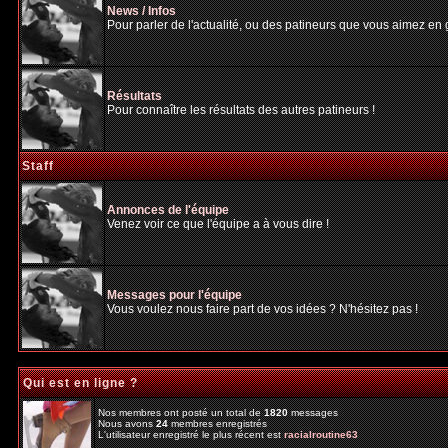
News / Infos
Pour parler de l'actualité, ou des patineurs que vous aimez en gé
Résultats
Pour connaître les résultats des autres patineurs !
Staff
Annonces de l'équipe
Venez voir ce que l'équipe a à vous dire !
Messages pour l'équipe
Vous voulez nous faire part de vos idées ? N'hésitez pas !
Qui est en ligne ?
Nos membres ont posté un total de
1820
messages
Nous avons
24
membres enregistrés
L'utilisateur enregistré le plus récent est
racialroutine63