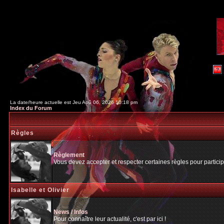
La date/heure actuelle est Jeu Aoû 06, 2026 10:18 pm
Index du Forum
Règles
Règlement
Vous devez accepter et respecter certaines règles pour particip
Isabelle et Olivier
News / Infos
Pour connaître leur actualité, c'est par ici !