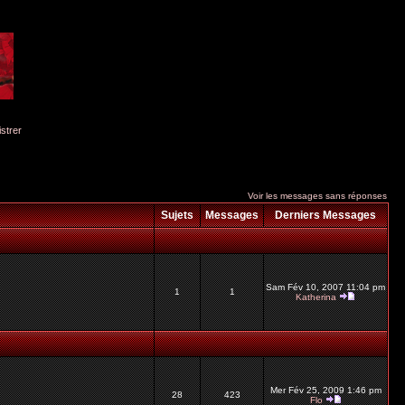
istrer
Voir les messages sans réponses
Sujets
Messages
Derniers Messages
Sam Fév 10, 2007 11:04 pm
1
1
Katherina
Mer Fév 25, 2009 1:46 pm
28
423
Flo