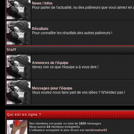
News / Infos
Pour parler de l'actualité, ou des patineurs que vous aimez en gé
Résultats
Pour connaître les résultats des autres patineurs !
Staff
Annonces de l'équipe
Venez voir ce que l'équipe a à vous dire !
Messages pour l'équipe
Vous voulez nous faire part de vos idées ? N'hésitez pas !
Qui est en ligne ?
Nos membres ont posté un total de
1820
messages
Nous avons
24
membres enregistrés
L'utilisateur enregistré le plus récent est
racialroutine63