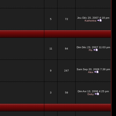
Jeu Déc 20, 2007 4:18 pm
5
72
Katherina
Dim Déc 23, 2007 11:03 pm
11
84
Flo
Sam Sep 20, 2008 7:36 pm
9
247
Alex
Dim Avr 13, 2008 4:25 pm
3
59
Duby