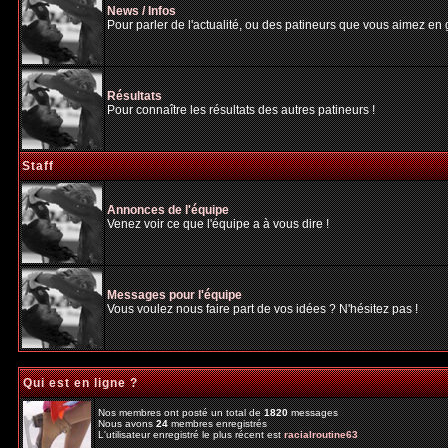
News / Infos
Pour parler de l'actualité, ou des patineurs que vous aimez en gé
Résultats
Pour connaître les résultats des autres patineurs !
Staff
Annonces de l'équipe
Venez voir ce que l'équipe a à vous dire !
Messages pour l'équipe
Vous voulez nous faire part de vos idées ? N'hésitez pas !
Qui est en ligne ?
Nos membres ont posté un total de
1820
messages
Nous avons
24
membres enregistrés
L'utilisateur enregistré le plus récent est
racialroutine63