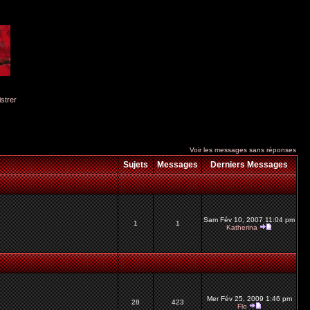
istrer
Voir les messages sans réponses
Sujets
Messages
Derniers Messages
Sam Fév 10, 2007 11:04 pm
1
1
Katherina
Mer Fév 25, 2009 1:46 pm
28
423
Flo