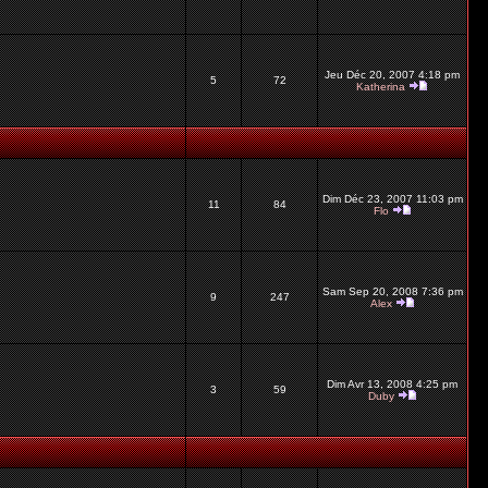
Jeu Déc 20, 2007 4:18 pm
5
72
Katherina
Dim Déc 23, 2007 11:03 pm
11
84
Flo
Sam Sep 20, 2008 7:36 pm
9
247
Alex
Dim Avr 13, 2008 4:25 pm
3
59
Duby