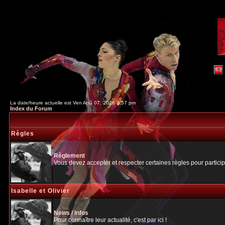
La date/heure actuelle est Ven Aoû 07, 2026 8:57 pm
Index du Forum
Règles
Règlement
Vous devez accepter et respecter certaines règles pour particip
Isabelle et Olivier
News / Infos
Pour connaître leur actualité, c'est par ici !