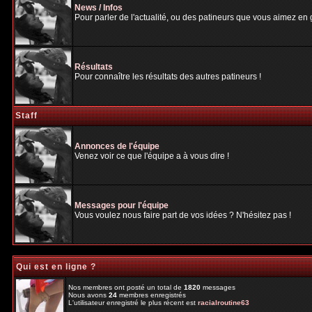
News / Infos
Pour parler de l'actualité, ou des patineurs que vous aimez en gé
Résultats
Pour connaître les résultats des autres patineurs !
Staff
Annonces de l'équipe
Venez voir ce que l'équipe a à vous dire !
Messages pour l'équipe
Vous voulez nous faire part de vos idées ? N'hésitez pas !
Qui est en ligne ?
Nos membres ont posté un total de
1820
messages
Nous avons
24
membres enregistrés
L'utilisateur enregistré le plus récent est
racialroutine63