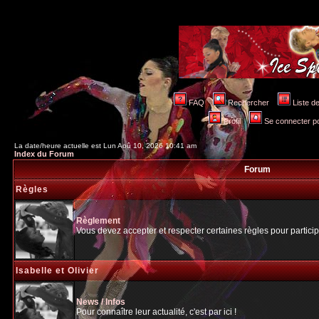
FAQ
Rechercher
Liste 
Profil
Se connecter po
La date/heure actuelle est Lun Aoû 10, 2026 10:41 am
Index du Forum
Forum
Règles
Règlement
Vous devez accepter et respecter certaines règles pour particip
Isabelle et Olivier
News / Infos
Pour connaître leur actualité, c'est par ici !