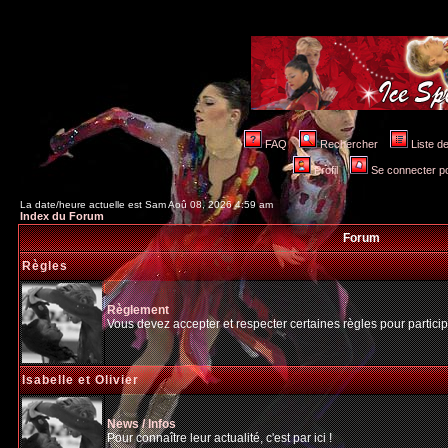
FAQ
Rechercher
Liste 
Profil
Se connecter po
La date/heure actuelle est Sam Aoû 08, 2026 4:59 am
Index du Forum
Forum
Règles
Règlement
Vous devez accepter et respecter certaines règles pour particip
Isabelle et Olivier
News / Infos
Pour connaître leur actualité, c'est par ici !