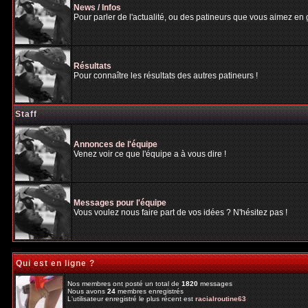
News / Infos
Pour parler de l'actualité, ou des patineurs que vous aimez en gé
Résultats
Pour connaître les résultats des autres patineurs !
Staff
Annonces de l'équipe
Venez voir ce que l'équipe a à vous dire !
Messages pour l'équipe
Vous voulez nous faire part de vos idées ? N'hésitez pas !
Qui est en ligne ?
Nos membres ont posté un total de
1820
messages
Nous avons
24
membres enregistrés
L'utilisateur enregistré le plus récent est
racialroutine63