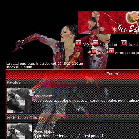
FAQ
Rechercher
Liste 
Profil
Se connecter po
La date/heure actuelle est Jeu Aoû 06, 2026 2:10 am
Index du Forum
Forum
Règles
Règlement
Vous devez accepter et respecter certaines règles pour particip
Isabelle et Olivier
News / Infos
Pour connaître leur actualité, c'est par ici !