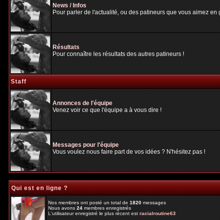
News / Infos
Pour parler de l'actualité, ou des patineurs que vous aimez en gé
Résultats
Pour connaître les résultats des autres patineurs !
Staff
Annonces de l'équipe
Venez voir ce que l'équipe a à vous dire !
Messages pour l'équipe
Vous voulez nous faire part de vos idées ? N'hésitez pas !
Qui est en ligne ?
Nos membres ont posté un total de
1820
messages
Nous avons
24
membres enregistrés
L'utilisateur enregistré le plus récent est
racialroutine63