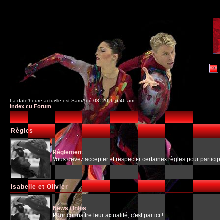
La date/heure actuelle est Sam Aoû 08, 2026 6:46 am
Index du Forum
Règles
Règlement
Vous devez accepter et respecter certaines règles pour particip
Isabelle et Olivier
News / Infos
Pour connaître leur actualité, c'est par ici !