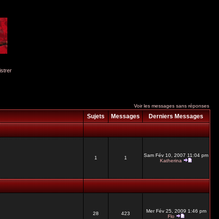
istrer
Voir les messages sans réponses
Sujets
Messages
Derniers Messages
Sam Fév 10, 2007 11:04 pm
1
1
Katherina
Mer Fév 25, 2009 1:46 pm
28
423
Flo