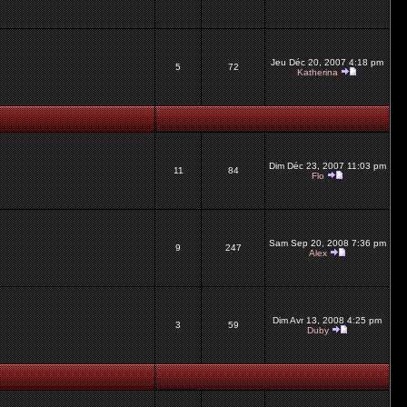
Jeu Déc 20, 2007 4:18 pm
5
72
Katherina
Dim Déc 23, 2007 11:03 pm
11
84
Flo
Sam Sep 20, 2008 7:36 pm
9
247
Alex
Dim Avr 13, 2008 4:25 pm
3
59
Duby