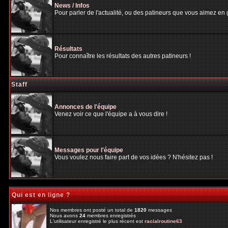
News / Infos
Pour parler de l'actualité, ou des patineurs que vous aimez en gé
Résultats
Pour connaître les résultats des autres patineurs !
Staff
Annonces de l'équipe
Venez voir ce que l'équipe a à vous dire !
Messages pour l'équipe
Vous voulez nous faire part de vos idées ? N'hésitez pas !
Qui est en ligne ?
Nos membres ont posté un total de
1820
messages
Nous avons
24
membres enregistrés
L'utilisateur enregistré le plus récent est
racialroutine63