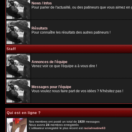
News / Infos
Pour parler de l'actualité, ou des patineurs que vous aimez en gé
Résultats
Pour connaître les résultats des autres patineurs !
Staff
Annonces de l'équipe
Venez voir ce que l'équipe a à vous dire !
Messages pour l'équipe
Vous voulez nous faire part de vos idées ? N'hésitez pas !
Qui est en ligne ?
Nos membres ont posté un total de
1820
messages
Nous avons
24
membres enregistrés
L'utilisateur enregistré le plus récent est
racialroutine63