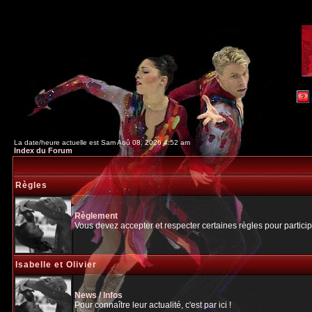
La date/heure actuelle est Sam Aoû 08, 2026 4:52 am
Index du Forum
Règles
Règlement
Vous devez accepter et respecter certaines règles pour particip
Isabelle et Olivier
News / Infos
Pour connaître leur actualité, c'est par ici !