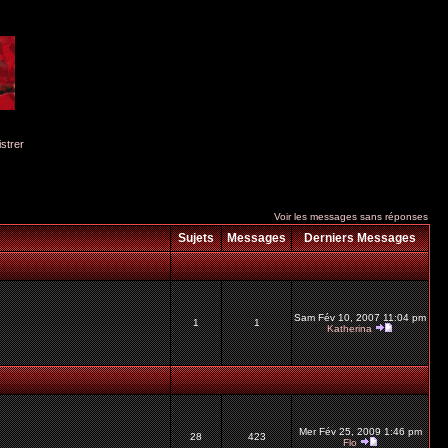
istrer
Voir les messages sans réponses
Sujets
Messages
Derniers Messages
Sam Fév 10, 2007 11:04 pm
1
1
Katherina
Mer Fév 25, 2009 1:46 pm
28
423
Flo