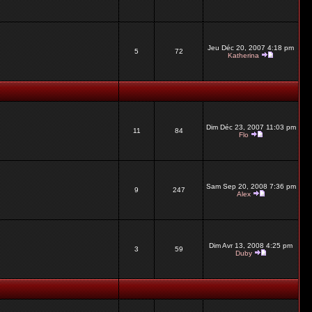
Jeu Déc 20, 2007 4:18 pm
5
72
Katherina
Dim Déc 23, 2007 11:03 pm
11
84
Flo
Sam Sep 20, 2008 7:36 pm
9
247
Alex
Dim Avr 13, 2008 4:25 pm
3
59
Duby