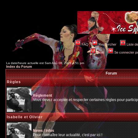
FAQ
Rechercher
Liste 
Profil
Se connecter po
La date/heure actuelle est Sam Aoû 08, 2026 4:51 pm
Index du Forum
Forum
Règles
Règlement
Vous devez accepter et respecter certaines règles pour particip
Isabelle et Olivier
News / Infos
Pour connaître leur actualité, c'est par ici !