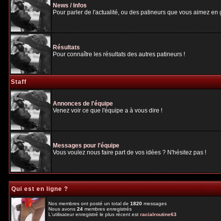
News / Infos
Pour parler de l'actualité, ou des patineurs que vous aimez en gé
Résultats
Pour connaître les résultats des autres patineurs !
Staff
Annonces de l'équipe
Venez voir ce que l'équipe a à vous dire !
Messages pour l'équipe
Vous voulez nous faire part de vos idées ? N'hésitez pas !
Qui est en ligne ?
Nos membres ont posté un total de
1820
messages
Nous avons
24
membres enregistrés
L'utilisateur enregistré le plus récent est
racialroutine63