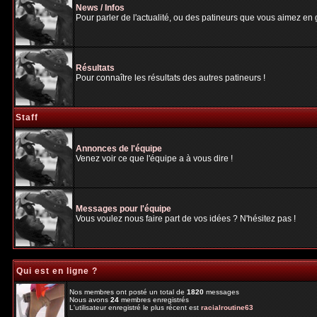
News / Infos
Pour parler de l'actualité, ou des patineurs que vous aimez en gé
Résultats
Pour connaître les résultats des autres patineurs !
Staff
Annonces de l'équipe
Venez voir ce que l'équipe a à vous dire !
Messages pour l'équipe
Vous voulez nous faire part de vos idées ? N'hésitez pas !
Qui est en ligne ?
Nos membres ont posté un total de
1820
messages
Nous avons
24
membres enregistrés
L'utilisateur enregistré le plus récent est
racialroutine63