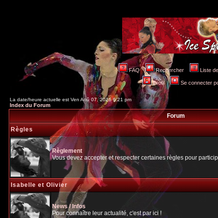
FAQ
Rechercher
Liste 
Profil
Se connecter po
La date/heure actuelle est Ven Aoû 07, 2026 6:21 pm
Index du Forum
Forum
Règles
Règlement
Vous devez accepter et respecter certaines règles pour particip
Isabelle et Olivier
News / Infos
Pour connaître leur actualité, c'est par ici !